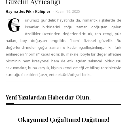
Güzelin Ayrıcalığı
Haymatlos Fikir Külüpleri
-
Kasım 19, 2025
G
ünümüz gündelik hayatında da, romantik ilişkilerde de
insanlar birbirlerini çoğu zaman doğuştan gelen
özellikler üzerinden değerlendirir: ırk, ten rengi, yüz
hatları, boy, doğuştan engellilik, “ham” fiziksel güzellik. Bu
değerlendirmeler çoğu zaman o kadar içselleştirilmiştir ki, fark
edilmeden “normal” kabul edilir. Bu makale, böyle bir değer atfetme
biçiminin hem irrasyonel hem de etik açıdan sakıncalı olduğunu
savunmakta; buna karşılık, kişinin kendi emeği ve bilinçli tercihleriyle
kurduğu özellikleri (tarzı, entelektüel/bilişsel biriki…
Yeni Yazılardan Haberdar Olun.
Okuyunuz! Çoğaltınız! Dağıtınız!