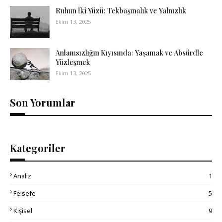
Ruhun İki Yüzü: Tekbaşınalık ve Yalnızlık
Ekim 13, 2025
Anlamsızlığın Kıyısında: Yaşamak ve Absürdle
Yüzleşmek
Ekim 13, 2025
Son Yorumlar
Kategoriler
Analiz
1
Felsefe
5
Kişisel
9