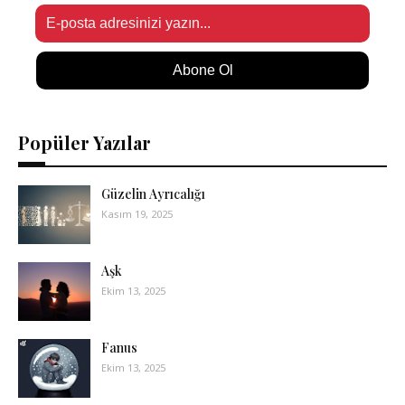
Abone Ol
Popüler Yazılar
Güzelin Ayrıcalığı
Kasım 19, 2025
Aşk
Ekim 13, 2025
Fanus
Ekim 13, 2025